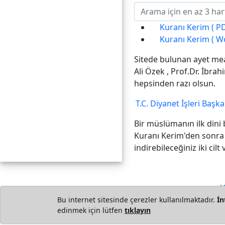
Kuranı Kerim ( PD
Kuranı Kerim ( W
Sitede bulunan ayet mea
Ali Özek , Prof.Dr. İbra
hepsinden razı olsun.
T.C. Diyanet İşleri Başka
Bir müslümanın ilk dini 
Kuranı Kerim'den sonra
indirebileceğiniz iki ci
Y
Bu internet sitesinde çerezler kullanılmaktadır.
İn
edinmek için lütfen
tıklayın