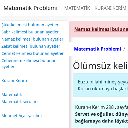
Matematik Problemi
MATEMATİK
KURANI KERİM
Şükr kelimesi bulunan ayetler
Namaz kelimesi buluna
Sabr kelimesi bulunan ayetler
Namaz kelimesi bulunan ayetler
Zekat kelimesi bulunan ayetler
Matematik Problemi
Cennet kelimesi bulunan ayetler
Cehennem kelimesi bulunan
Ölümsüz keli
ayetler
Kuranı Kerim
Euzu billahi mineş-şey
Kuran okumaya başlarke
Matematik
Matematik soruları
Kuran-ı Kerim 298
.
sayfa
Servet ve oğullar, dün
Mehmet Açar yazılım
bağlamaya daha lâyıktı