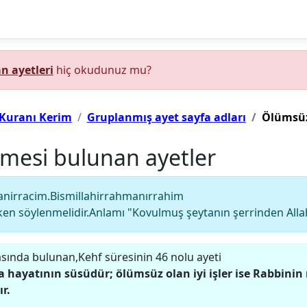
n ayetleri
hiç okudunuz mu?
Kuranı Kerim
Gruplanmış ayet sayfa adları
Ölümsüz
mesi bulunan ayetler
tanirracim.Bismillahirrahmanırrahim
n söylenmelidir.Anlamı "Kovulmuş şeytanın şerrinden Allah'
sında bulunan,Kehf süresinin 46 nolu ayeti
ya hayatının süsüdür; ölümsüz olan iyi işler ise Rabbin
r.