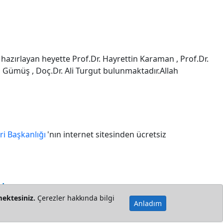
 hazırlayan heyette Prof.Dr. Hayrettin Karaman , Prof.Dr.
in Gümüş , Doç.Dr. Ali Turgut bulunmaktadır.Allah
eri Başkanlığı
'nın internet sitesinden ücretsiz
IM
mektesiniz.
Çerezler hakkında bilgi
Anladım