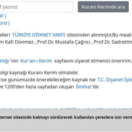
F )
ord )
lleri
TÜRKİYE DİYANET VAKFI
sitesinden alınmıştır.Bu meali
him Kafi Dönmez , Prof.Dr. Mustafa Çağrıcı , Prof.Dr. Sadrett
nlığı
'nın
Kur'an-ı Kerim
sayfasını ziyaret etmenizi öneririm.
bilgi kaynağı Kuranı Kerim olmalıdır.
 ise günümüzde önerebileceğim kaynak ise
T.C. Diyanet İşl
lt ve 1200'den fazla sayfadan oluşan
İlmihal
'dir.
ARARLANILAN KAYNAKLAR
İLETİŞİM
MEHMET AÇAR YAZIL
ternet sitesinde kalmayı sürdürerek kullanılan çerezlere izin ver